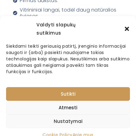
Pirmas aukštas.
Vitrininiai langai, todėl daug natūralios
šviesos.
Valdyti slapukų
Šildoma radiatoriais, grindiniu šildymu.
Yra kondicionieriai.
sutikimus
Šildomos grindys.
Siekdami teikti geriausią patirtį, įrenginio informacijai
Muzikos grotuvas, pianinas.
saugoti ir (arba) pasiekti naudojame tokias
technologijas kaip slapukus. Nesutikimas arba sutikimo
Turime 18 kėdžių, 6 sėdmaišius, daug
atšaukimas gali neigiamai paveikti tam tikras
pagalvėlių, kelis pledukus. Du 140x60 cm
dydžio stalai ir vienas žemesnis 100x60
funkcijas ir funkcijas.
cm. 4 maži kvadratiniai staliukai.
Susisiekti
Sutikti
Atmesti
Nustatymai
Cookie Policy
Apie mus