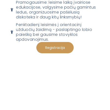
Pramogausime: leisime laiką įvairiose
edukacijose, valgysime pačių gamintus
ledus, organizuosime pašėlusią
diskoteka ir daug kitų linksmybių!
Penktadienį leisimės į orientacinį
užduočių žaidimą - paslaptingo lobio
paiešką bei gausime stovyklos
apdovanojimus.
Registracija