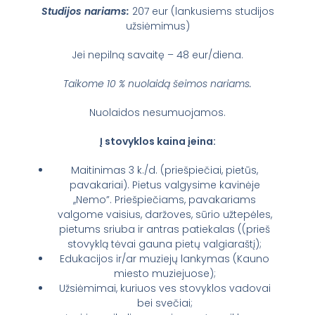
Studijos nariams:
207 eur (lankusiems studijos
užsiėmimus)
Jei nepilną savaitę – 48 eur/diena.
Taikome 10 % nuolaidą šeimos nariams.
Nuolaidos nesumuojamos.
Į stovyklos kaina įeina:
Maitinimas 3 k./d. (priešpiečiai, pietūs,
pavakariai). Pietus valgysime kavinėje
,,Nemo”. Priešpiečiams, pavakariams
valgome vaisius, daržoves, sūrio užtepėles,
pietums sriuba ir antras patiekalas ((prieš
stovyklą tėvai gauna pietų valgiaraštį);
Edukacijos ir/ar muziejų lankymas (Kauno
miesto muziejuose);
Užsiėmimai, kuriuos ves stovyklos vadovai
bei svečiai;