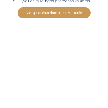
Įvairios reikalingos priemonės veikloms.
Vietų skaičius ribotas - užsitikrink!