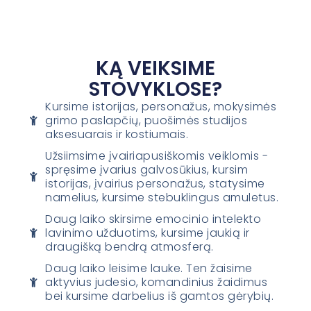
KĄ VEIKSIME
STOVYKLOSE?
Kursime istorijas, personažus, mokysimės
grimo paslapčių, puošimės studijos
aksesuarais ir kostiumais.
Užsiimsime įvairiapusiškomis veiklomis -
spręsime įvarius galvosūkius, kursim
istorijas, įvairius personažus, statysime
namelius, kursime stebuklingus amuletus.
Daug laiko skirsime emocinio intelekto
lavinimo užduotims, kursime jaukią ir
draugišką bendrą atmosferą.
Daug laiko leisime lauke. Ten žaisime
aktyvius judesio, komandinius žaidimus
bei kursime darbelius iš gamtos gėrybių.