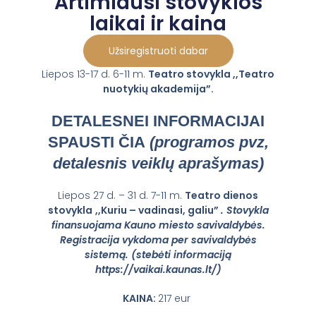
Artimiausi stovyklos
laikai ir kaina
Užsiregistruoti dabar
Liepos 13-17 d. 6-11 m.
Teatro stovykla ,,Teatro
nuotykių akademija”.
DETALESNEI INFORMACIJAI
SPAUSTI ČIA
(programos pvz,
detalesnis veiklų aprašymas)
Liepos 27 d. – 31 d. 7-11 m.
Teatro dienos
stovykla
,,Kuriu – vadinasi, galiu”
.
Stovykla
finansuojama Kauno miesto savivaldybės.
Registracija vykdoma per savivaldybės
sistemą. (stebėti informaciją
https://vaikai.kaunas.lt/)
KAINA:
217 eur